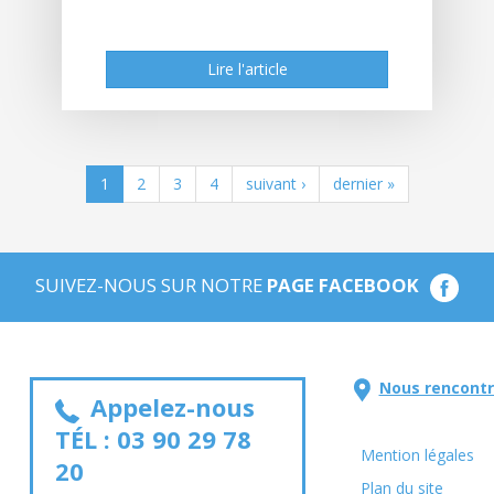
Lire l'article
Lire l'article
1
2
3
4
suivant ›
dernier »
SUIVEZ-NOUS SUR NOTRE
PAGE FACEBOOK
Nous rencontr
Appelez-nous
TÉL :
03 90 29 78
Mention légales
20
Plan du site