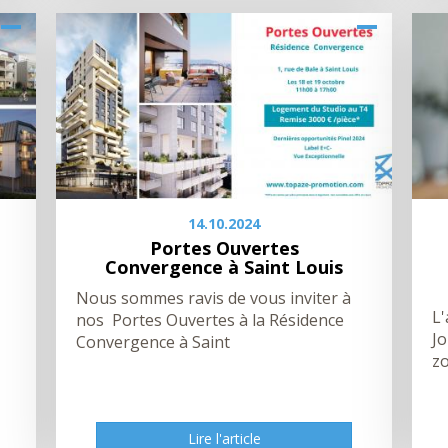
14.10.2024
Portes Ouvertes
Convergence à Saint Louis
Nous sommes ravis de vous inviter à
L'
nos Portes Ouvertes à la Résidence
Jo
Convergence à Saint
z
Lire l'article
Lire l'article