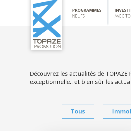
I
"
Aller
PROGRAMMES
INVESTI
GUE
E
au
NEUFS
AVEC TO
contenu
H
IGHEIM
principal
HEIM
BOURG
USE
LOUIS
E NEUF
Découvrez les actualités de TOPAZE 
exceptionnelle.. et bien sûr les act
Tous
Immob