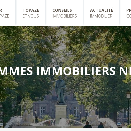
R
TOPAZE
CONSEILS
ACTUALITÉ
P
PAZE
ET VOUS
IMMOBILIERS
IMMOBILIER
C
MMES IMMOBILIERS NE