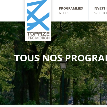
I
"
Aller
PROGRAMMES
INVESTI
GUE
E
au
NEUFS
AVEC TO
contenu
H
IGHEIM
principal
HEIM
BOURG
USE
LOUIS
TOUS NOS PROGRA
E NEUF