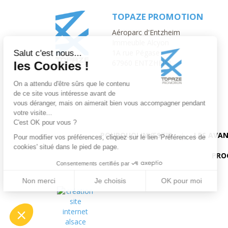
TOPAZE PROMOTION
Aéroparc d'Entzheim
Immeuble Alcyon
1A rue Pégase
Salut c'est nous...
67960 ENTZHEIM
les Cookies !
On a attendu d'être sûrs que le contenu
de ce site vous intéresse avant de
vous déranger, mais on aimerait bien vous accompagner pendant
votre visite...
C'est OK pour vous ?
POURQUOI INVESTIR
LES AVA
Pour modifier vos préférences, cliquez sur le lien 'Préférences de
cookies' situé dans le pied de page.
PRO
Consentements certifiés par
Non merci
Je choisis
OK pour moi
Plateforme de Gestion du Consentement : Personnalisez vos Optio
Axeptio consent
Notre plateforme vous permet d'adapter et de gérer vos paramètres 