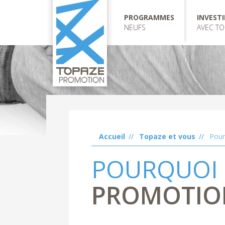
I
"
Aller
PROGRAMMES
INVESTI
GUE
E
au
NEUFS
AVEC TO
contenu
H
IGHEIM
principal
HEIM
BOURG
USE
LOUIS
E NEUF
Accueil
Topaze et vous
Pour
POURQUOI
PROMOTIO