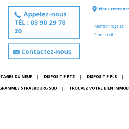
Nous rencontr
Appelez-nous
TÉL :
03 90 29 78
Mention légales
20
Plan du site
Contactez-nous
NTAGES DU NEUF
DISPOSITIF PTZ
DISPOSITIF PLS
GRAMMES STRASBOURG SUD
TROUVEZ VOTRE BIEN IMMOBI
ns
de confidentialité, en garantissant la conformité avec les réglementat