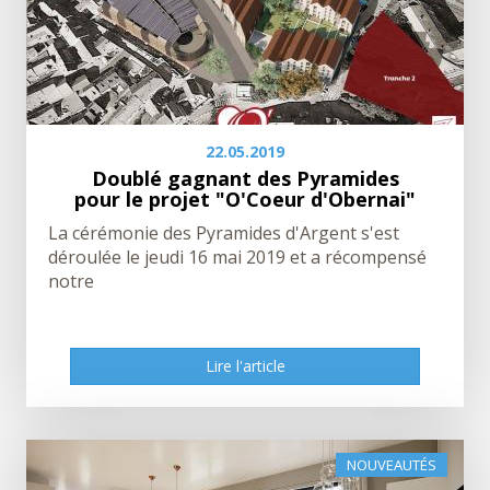
22.05.2019
Doublé gagnant des Pyramides
pour le projet "O'Coeur d'Obernai"
La cérémonie des Pyramides d'Argent s'est
déroulée le jeudi 16 mai 2019 et a récompensé
notre
Lire l'article
Lire l'article
NOUVEAUTÉS