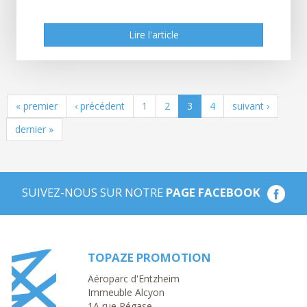
Lire l'article
Lire l'article
« premier
‹ précédent
1
2
3
4
suivant ›
dernier »
SUIVEZ-NOUS SUR NOTRE
PAGE FACEBOOK
TOPAZE PROMOTION
Aéroparc d'Entzheim
Immeuble Alcyon
1A rue Pégase