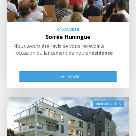
01.07.2019
Soirée Huningue
Nous avons été ravis de vous recevoir à
l'occasion du lancement de notre
résidence
Lire l'article
Lire l'article
NOUVEAUTÉS