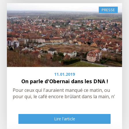
PRESSE
11.01.2019
On parle d'Obernai dans les DNA !
Pour ceux qui l'auraient manqué ce matin, ou
pour qui, le café encore brûlant dans la main, n'
Lire l'article
Lire l'article