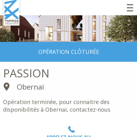
"
Aller
au
contenu
principal
OPÉRATION CLÔTURÉE
PASSION
Obernai
Opération terminée, pour connaitre des
disponibilités à Obernai, contactez-nous