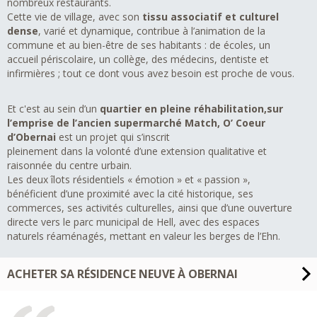
nombreux restaurants.
Cette vie de village, avec son
tissu associatif et culturel
dense
, varié et dynamique, contribue à l’animation de la
commune et au bien-être de ses habitants : de écoles, un
accueil périscolaire, un collège, des médecins, dentiste et
infirmières ; tout ce dont vous avez besoin est proche de vous.
Et c'est au sein d’un
quartier en pleine réhabilitation,sur
l’emprise de l’ancien supermarché Match, O’ Coeur
d’Obernai
est un projet qui s’inscrit
pleinement dans la volonté d’une extension qualitative et
raisonnée du centre urbain.
Les deux îlots résidentiels « émotion » et « passion »,
bénéficient d’une proximité avec la cité historique, ses
commerces, ses activités culturelles, ainsi que d’une ouverture
directe vers le parc municipal de Hell, avec des espaces
naturels réaménagés, mettant en valeur les berges de l’Ehn.
ACHETER SA RÉSIDENCE NEUVE À OBERNAI
Vous pourrez peut-être bénéficier du prêt à taux zéro
plus !
Si vous n'avez pas été propriétaire depuis 2 ans, selon