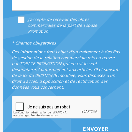
J'accepte de recevoir des offres
commerciales de la part de Topaze
Promotion.
* Champs obligatoires
Ces informations font l'objet d'un traitement à des fins
de gestion de la relation commerciale mis en œuvre
par TOPAZE PROMOTION qui en est le seul
destinataire. Conformément aux articles 39 et suivants
de la loi du 06/01/1978 modifiée, vous disposez d'un
droit d'accès, d'opposition et de rectification des
données vous concernant.
ENVOYER